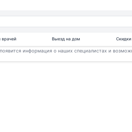
 врачей
Выезд на дом
Скидки 
Раздел "Приемы врачей" находится в разработке.
 появится информация о наших специалистах и возможн