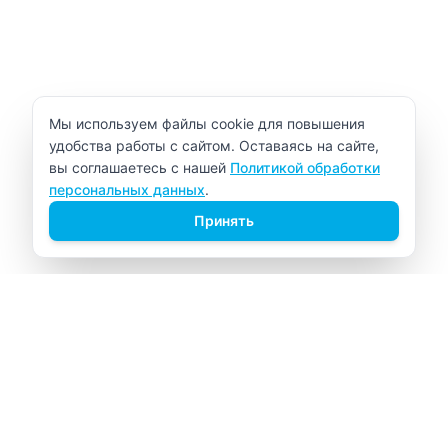
Уведомление об использовании cookie
Мы используем файлы cookie для повышения
удобства работы с сайтом. Оставаясь на сайте,
вы соглашаетесь с нашей
Политикой обработки
персональных данных
.
Принять
ВИТАЛАБ
Медицинский центр в Северске
Навигация