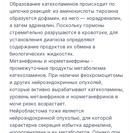
Образование катехоламинов происходит по
цепочке реакций: из аминокислоты тирозина
образуется дофамин, из него — норадреналин,
а затем адреналин. Поскольку гормоны
стремительно разрушаются в кровотоке, для
установления диагноза определяют
содержание продуктов их обмена в
биологических жидкостях.
Метанефрины и норметанефрины -
промежуточные продукты метаболизма
катехоламинов. При наличии феохромоцитомы
и других нейроэндокринных опухолей,
которые активно вырабатывают катехоламины,
уровень метанефринов и норметанефринов в
моче резко возрастает.
Нейробластома тоже является
нейроэндокринной опухолью, для которой
характерна секреция избытка адреналина,
норадреналина и их метаболитов. Однако при