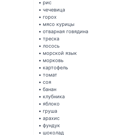
• рис
• чечевица
• горох
• мясо курицы
• отварная говядина
• треска
• лосось
• морской язык
• морковь
• картофель
• томат
• соя
• банан
• клубника
• яблоко
• груша
• арахис
• фундук
• шоколад