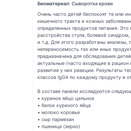
Биоматериал:
Сыворотка крови
Очень часто детей беспокоят те или 
кишечного тракта и кожных заболеван
определенных продуктов питания. Это 
расстройства стула, болевой синдром,
и т.д. Для этого разработаны анализы
непереносимость тех или иных продук
предназначена для обследования детей 
актуальные (часто входящие в рацион 
развитие у них реакции. Результаты т
классов IgG4 по каждому продукту в о
В составе панели исследуются следую
• куриное яйцо цельное
• белок куриного яйца
• молоко коровье
• сыр пармезан
• пшеница (зерно)