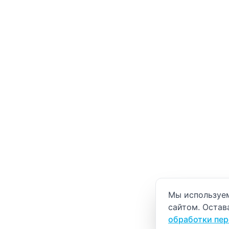
Уведомление о
Мы используем
сайтом. Остав
обработки пе