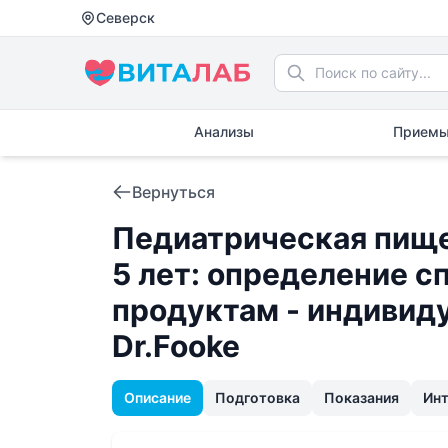
Северск
Анализы
Приемы
Вернуться
Педиатрическая пище
5 лет: определение с
продуктам - индивид
Dr.Fooke
Описание
Подготовка
Показания
Ин