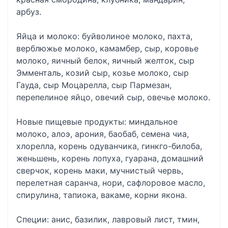
арбуз.
Яйца и молоко: буйволиное молоко, пахта,
верблюжье молоко, камамбер, сыр, коровье
молоко, яичный белок, яичный желток, сыр
Эмменталь, козий сыр, козье молоко, сыр
Гауда, сыр Моцарелла, сыр Пармезан,
перепелиное яйцо, овечий сыр, овечье молоко.
Новые пищевые продукты: миндальное
молоко, алоэ, арония, баобаб, семена чиа,
хлорелла, корень одуванчика, гинкго-билоба,
женьшень, корень лопуха, гуарана, домашний
сверчок, корень маки, мучнистый червь,
перелетная саранча, нори, сафлоровое масло,
спирулина, тапиока, вакаме, корни якона.
Специи: анис, базилик, лавровый лист, тмин,