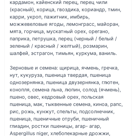
кардамон, кайенский перец, перец чили
(красный), корица, гвоздика, кориандр, тмин,
карри, укроп, пажитник, имбирь,
можжевеловые ягоды, лемонграсс, майоран,
мята, горчица, мускатный орех, орегано,
паприка, петрушка, перец (черный / белый /
зеленый / красный / желтый), розмарин,
шалфей, эстрагон, тимьян, куркума, ваниль.
Зерновые и семена: щирица, ячмень, гречка,
нут, кукуруза, пшеница твердая, пшеница
однозернянка, пшеница двузернянка, глютен,
конопля, семена льна, люпин, солод (ячмень),
пшено, овес, кедровый орех, польская
пшеница, мак, тыквенные семена, киноа, рапс,
рис, рожь, кунжут, спельты, подсолнечник,
пшеница, пшеничные отруби, пшеничный
глиадин, ростки пшеницы, агар- агар,
Aspergillus niger, хлебопекарные дрожжи,