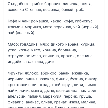
Съедобные грибы: боровик, лисичка, опята,
вешенка Степная, вешенка, белый гриб.
Кофе и чай: ромашка, какао, кофе, гибискус,
жасмин, моринга, мята перечная, чай (черный),
чай (зеленый).
Мясо: говядина, мясо дикого кабана, курица,
утка, козье мясо, конина, баранина,
страусиное мясо, свинина, кролик, оленина,
индейка, телятина, дичь.
Фрукты: яблоко, абрикос, банан, ежевика,
черника, вишня, клюква, финик, бузина, инжир,
крыжовник, виноград, грейпфрут, киви, лимон,
лайм, личи, манго, дыня, шелковица, нектарин,
апельсин, папайя, маракуйя, персик, груша,
физалис, ананас, слива, гранат, изюм, малина,
красная смородина, клубника, мандарин,