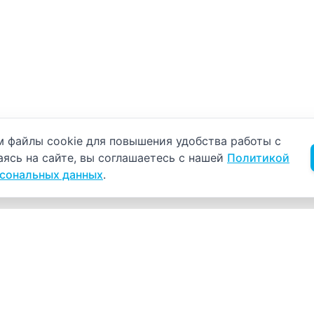
б использовании cookie
 файлы cookie для повышения удобства работы с
аясь на сайте, вы соглашаетесь с нашей
Политикой
рсональных данных
.
Навигация
К
Главная
К
С
Прайс-лист
+
Врачи