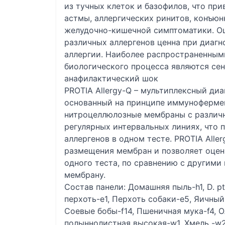
из тучных клеток и базофилов, что пр
астмы, аллергических ринитов, конъюн
желудочно-кишечной симптоматики. Оц
различных аллергенов ценна при диагн
аллергии. Наиболее распространенным
биологического процесса являются сен
анафилактический шок
PROTIA Allergy-Q – мультиплексный ди
основанный на принципе иммунофермен
нитроцеллюлозные мембраны с различ
регулярных интервальных линиях, что 
аллергенов в одном тесте. PROTIA Alle
размещения мембран и позволяет оцен
одного теста, по сравнению с другим
мембрану.
Cостав панели: Домашняя пыль-h1, D. pte
перхоть-e1, Перхоть собаки-e5, Яичный 
Соевые бобы-f14, Пшеничная мука-f4, Ол
полыннолистная высокая-w1, Хмель -w