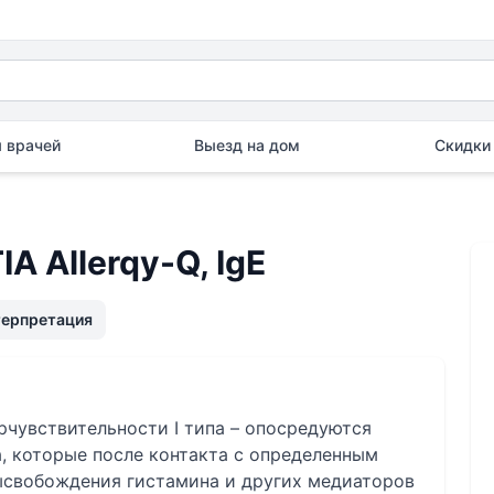
 врачей
Выезд на дом
Скидки 
A Allerqy-Q, IgE
терпретация
рчувствительности I типа – опосредуются
, которые после контакта с определенным
ысвобождения гистамина и других медиаторов