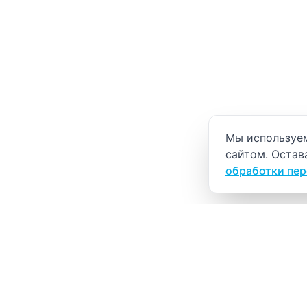
Уведомление о
Мы используем
сайтом. Остав
обработки пе
ВИТАЛАБ
Медицинский центр в Северске