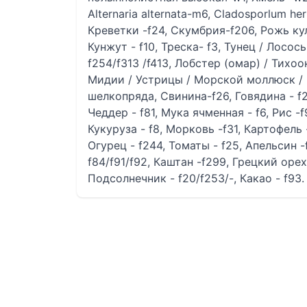
Alternaria alternata-m6, Cladosporlum h
Креветки -f24, Скумбрия-f206, Рожь кул
Кунжут - f10, Треска- f3, Тунец / Лосось
f254/f313 /f413, Лобстер (омар) / Тихоо
Мидии / Устрицы / Морской моллюск / Г
шелкопряда, Свинина-f26, Говядина - f2
Чеддер - f81, Мука ячменная - f6, Рис -
Кукуруза - f8, Морковь -f31, Картофель -
Огурец - f244, Томаты - f25, Апельсин -f
f84/f91/f92, Каштан -f299, Грецкий орех
Подсолнечник - f20/f253/-, Какао - f93.