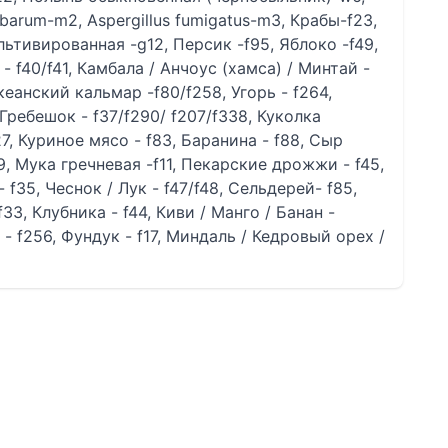
erbarum-m2, Aspergillus fumigatus-m3, Крабы-f23,
ьтивированная -g12, Персик -f95, Яблоко -f49,
 - f40/f41, Камбала / Анчоус (хамса) / Минтай -
кеанский кальмар -f80/f258, Угорь - f264,
ребешок - f37/f290/ f207/f338, Куколка
7, Куриное мясо - f83, Баранина - f88, Сыр
f9, Мука гречневая -f11, Пекарские дрожжи - f45,
 f35, Чеснок / Лук - f47/f48, Сельдерей- f85,
33, Клубника - f44, Киви / Манго / Банан -
 - f256, Фундук - f17, Миндаль / Кедровый орех /