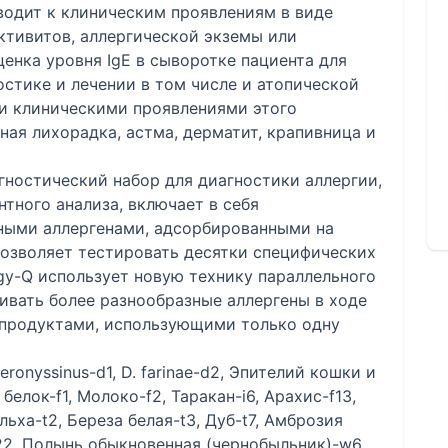
иводит к клиническим проявлениям в виде
ктивитов, аллергической экземы или
енка уровня IgE в сыворотке пациента для
остике и лечении в том числе и атопической
и клиническими проявлениями этого
ная лихорадка, астма, дерматит, крапивница и
агностический набор для диагностики аллергии,
тного анализа, включает в себя
ными аллергенами, адсорбированными на
позволяет тестировать десятки специфических
rgy-Q использует новую технику параллельного
ивать более разнообразные аллергены в ходе
и продуктами, использующими только одну
ronyssinus-d1, D. farinae-d2, Эпителий кошки и
белок-f1, Молоко-f2, Таракан-i6, Арахис-f13,
ьха-t2, Береза белая-t3, Дуб-t7, Амброзия
22, Полынь обыкновенная (чернобыльник)-w6,