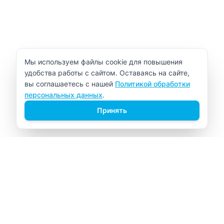
Уведомление об использовании cookie
Мы используем файлы cookie для повышения
удобства работы с сайтом. Оставаясь на сайте,
вы соглашаетесь с нашей
Политикой обработки
персональных данных
.
Принять
ВИТАЛАБ
Медицинский центр в Северске
Навигация