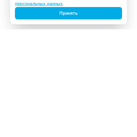
персональных данных
.
Принять
ВИТАЛАБ
Медицинский центр в Северске
Навигация
Главная
Прайс-лист
Врачи
Акции
О компании