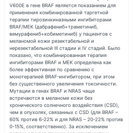
V600E в гене BRAF является показанием для
применения комбинированной таргетной
терапии тирозинкиназными ингибиторами
BRAF/MEK (дабрафениб+траметиниб,
вемурафениб+кобиметиниб) у пациентов с
меланомой кожи резектабельной и
нерезектабельной III стадии и IV стадий. Было
показано, что комбинированная терапия
ингибиторами BRAF и MEK определена как
более эффективная по сравнению с
монотерапией BRAF-ингибитором, при этом
без существенного увеличения токсичности.
Мутации в генах BRAF и NRAS чаще
встречаются в меланоме кожи без
хронического солнечного воздействия (CSD),
чем в опухолях, связанных с CSD (для BRAF –
60% против 6-22% и для NRAS – 20-22% против
0-15%, соответственно). За исключением