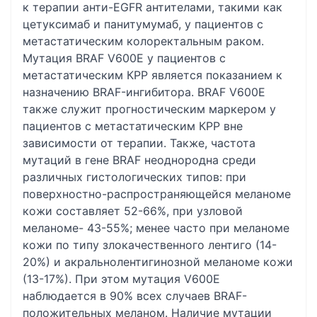
к терапии анти-EGFR антителами, такими как
цетуксимаб и панитумумаб, у пациентов с
метастатическим колоректальным раком.
Мутация BRAF V600E у пациентов с
метастатическим КРР является показанием к
назначению BRAF-ингибитора. BRAF V600E
также служит прогностическим маркером у
пациентов с метастатическим КРР вне
зависимости от терапии. Также, частота
мутаций в гене BRAF неоднородна среди
различных гистологических типов: при
поверхностно-распространяющейся меланоме
кожи составляет 52-66%, при узловой
меланоме- 43-55%; менее часто при меланоме
кожи по типу злокачественного лентиго (14-
20%) и акральнолентигинозной меланоме кожи
(13-17%). При этом мутация V600E
наблюдается в 90% всех случаев BRAF-
положительных меланом. Наличие мутации