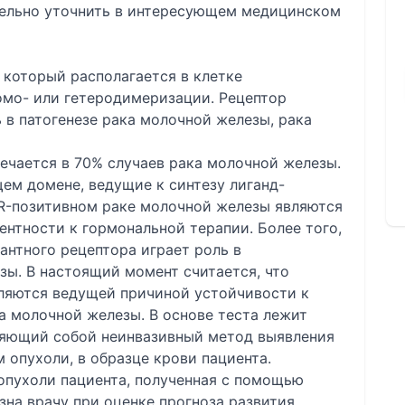
тельно уточнить в интересующем медицинском
 который располагается в клетке
омо- или гетеродимеризации. Рецептор
 в патогенезе рака молочной железы, рака
ечается в 70% случаев рака молочной железы.
ем домене, ведущие к синтезу лиганд-
ER-позитивном раке молочной железы являются
нтности к гормональной терапии. Более того,
антного рецептора играет роль в
ы. В настоящий момент считается, что
вляются ведущей причиной устойчивости к
а молочной железы. В основе теста лежит
ляющий собой неинвазивный метод выявления
 опухоли, в образце крови пациента.
пухоли пациента, полученная с помощью
на врачу при оценке прогноза развития