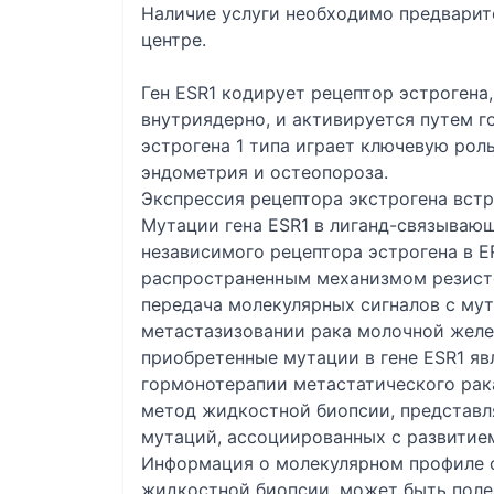
Наличие услуги необходимо предвари
центре.
Ген ESR1 кодирует рецептор эстрогена,
внутриядерно, и активируется путем г
эстрогена 1 типа играет ключевую роль
эндометрия и остеопороза.
Экспрессия рецептора экстрогена встр
Мутации гена ESR1 в лиганд-связывающ
независимого рецептора эстрогена в 
распространенным механизмом резисте
передача молекулярных сигналов с мут
метастазизовании рака молочной желез
приобретенные мутации в гене ESR1 я
гормонотерапии метастатического рак
метод жидкостной биопсии, представ
мутаций, ассоциированных с развитием
Информация о молекулярном профиле о
жидкостной биопсии, может быть полез