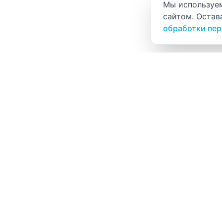
Уведомление о
Мы используем
сайтом. Остав
обработки пе
ВИТАЛАБ
Медицинский центр в Северске