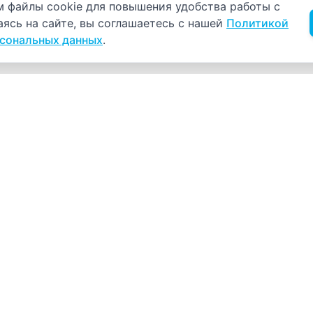
б использовании cookie
 файлы cookie для повышения удобства работы с
аясь на сайте, вы соглашаетесь с нашей
Политикой
рсональных данных
.
Навигация
К
Главная
К
С
Прайс-лист
+
Врачи
Пн
Акции
О компании
Как нас найти