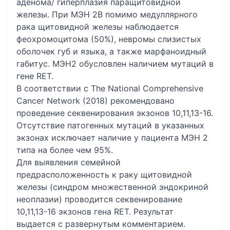
аденома/ гиперплазия паращитовидной
железы. При МЭН 2В помимо медуллярного
рака щитовидной железы наблюдается
феохромоцитома (50%), невромы слизистых
оболочек губ и языка, а также марфаноидный
габитус. МЭН2 обусловлен наличием мутаций в
гене RET.
В соответствии с The National Comprehensive
Cancer Network (2018) рекомендовано
проведение секвенирования экзонов 10,11,13-16.
Отсутствие патогенных мутаций в указанных
экзонах исключает наличие у пациента МЭН 2
типа на более чем 95%.
Для выявления семейной
предрасположенность к раку щитовидной
железы (синдром множественной эндокриной
неоплазии) проводится секвенирование
10,11,13-16 экзонов гена RET. Результат
выдается с развернутым комментарием.