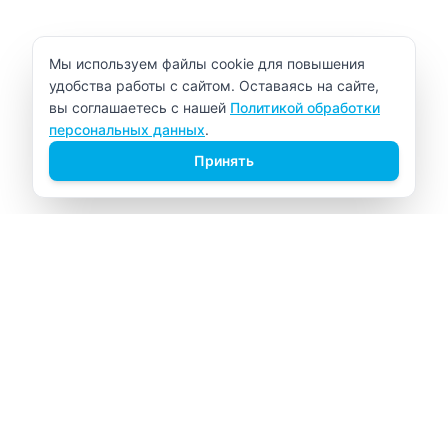
Уведомление об использовании cookie
Мы используем файлы cookie для повышения
удобства работы с сайтом. Оставаясь на сайте,
вы соглашаетесь с нашей
Политикой обработки
персональных данных
.
Принять
ВИТАЛАБ
Медицинский центр в Северске
Навигация
Главная
Прайс-лист