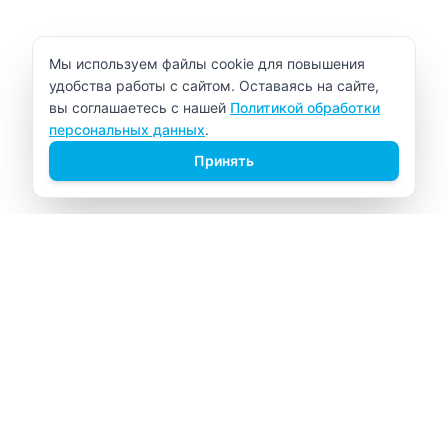
Уведомление об использовании cookie
Мы используем файлы cookie для повышения
удобства работы с сайтом. Оставаясь на сайте,
вы соглашаетесь с нашей
Политикой обработки
персональных данных
.
Принять
ВИТАЛАБ
Медицинский центр в Северске
Навигация
Главная
Прайс-лист