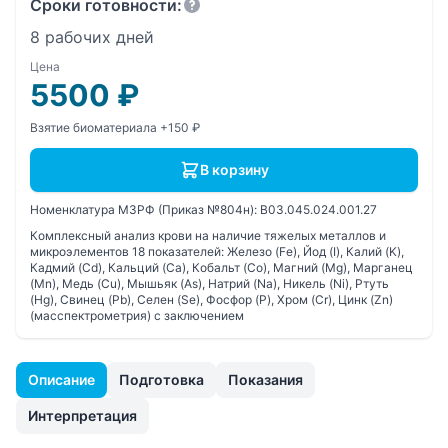
Сроки готовности:
8 рабочих дней
Цена
5500
₽
Взятие биоматериала +150 ₽
В корзину
Номенклатура МЗРФ (Приказ №804н):
B03.045.024.001.27
Комплексный анализ крови на наличие тяжелых металлов и
микроэлементов 18 показателей: Железо (Fe), Йод (I), Калий (K),
Кадмий (Cd), Кальций (Ca), Кобальт (Co), Магний (Mg), Марганец
(Mn), Медь (Cu), Мышьяк (As), Натрий (Na), Никель (Ni), Ртуть
(Hg), Свинец (Pb), Селен (Se), Фосфор (P), Хром (Cr), Цинк (Zn)
(масспектрометрия) с заключением
Описание
Подготовка
Показания
Интерпретация