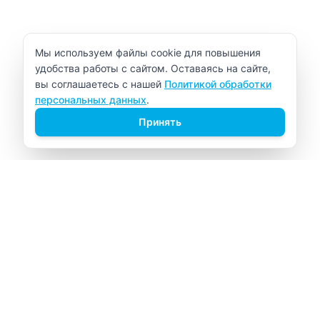
Уведомление об использовании cookie
Мы используем файлы cookie для повышения
удобства работы с сайтом. Оставаясь на сайте,
вы соглашаетесь с нашей
Политикой обработки
персональных данных
.
Принять
ВИТАЛАБ
Медицинский центр в Северске
Навигация
Главная
Прайс-лист