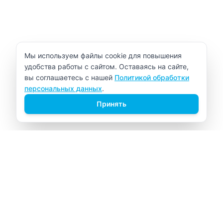
Уведомление об использовании cookie
Мы используем файлы cookie для повышения
удобства работы с сайтом. Оставаясь на сайте,
вы соглашаетесь с нашей
Политикой обработки
персональных данных
.
Принять
ВИТАЛАБ
Медицинский центр в Северске
Навигация
Главная