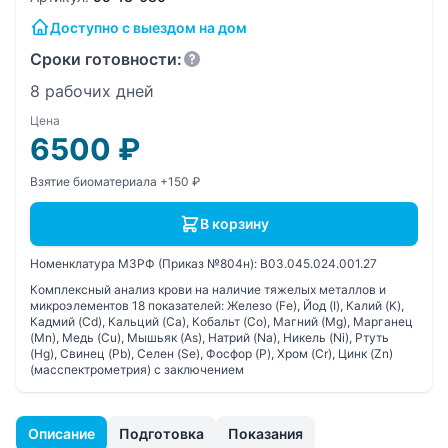
Доступно с выездом на дом
Сроки готовности:
8 рабочих дней
Цена
6500
₽
Взятие биоматериала +150 ₽
В корзину
Номенклатура МЗРФ (Приказ №804н):
B03.045.024.001.27
Комплексный анализ крови на наличие тяжелых металлов и
микроэлементов 18 показателей: Железо (Fe), Йод (I), Калий (K),
Кадмий (Cd), Кальций (Ca), Кобальт (Co), Магний (Mg), Марганец
(Mn), Медь (Cu), Мышьяк (As), Натрий (Na), Никель (Ni), Ртуть
(Hg), Свинец (Pb), Селен (Se), Фосфор (P), Хром (Cr), Цинк (Zn)
(масспектрометрия) с заключением
Описание
Подготовка
Показания