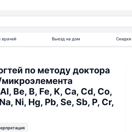
 врачей
Выезд на дом
Скидки 
огтей по методу доктора
о/микроэлемента
, Be, B, Fe, K, Ca, Cd, Co,
a, Ni, Hg, Pb, Se, Sb, P, Cr,
терпретация