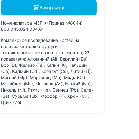
В корзину
Номенклатура МЗРФ (Приказ №804н):
B03.045.024.004.61
Комлексное исследование ногтей на
наличие металлов и других
токсикологически важных элементов, 23
показателя: Алюминий (Al), Берилий (Be),
Бор (B), Железо (Fe), Калий (K), Кальций
(Ca), Кадмий (Cd), Кобальт (Co), Литий (Li),
Магний (Mg), Марганец (Mn), Медь (Cu),
Молибден (Mo), Мышьяк (As), Натрий (Na),
Никель (Ni), Ртуть (Hg), Свинец (Pb), Селен
(Se), Сурьма (Sb), Фосфор (P), Хром (Cr),
Цинк (Zn)