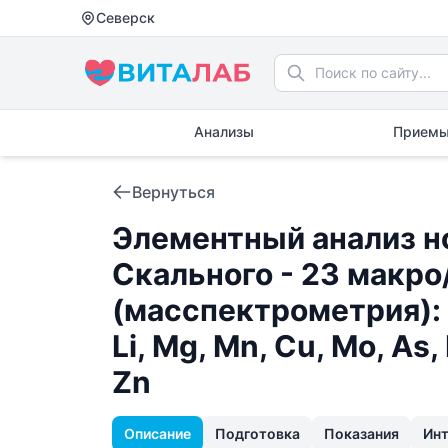
Северск
Анализы
Приемы
Вернуться
Элементный анализ н
Скального - 23 макр
(масспектрометрия): Al
Li, Mg, Mn, Cu, Mo, As, N
Zn
Описание
Подготовка
Показания
Ин