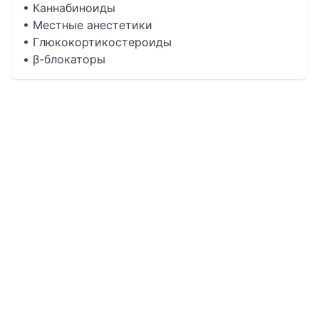
• Каннабиноиды
• Местные анестетики
• Глюкокортикостероиды
• β-блокаторы