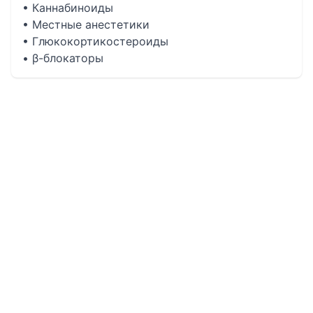
• Каннабиноиды
• Местные анестетики
• Глюкокортикостероиды
• β-блокаторы