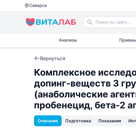
Северск
Анализы
Приемы
Вернуться
Комплексное исследо
допинг-веществ 3 гру
(анаболические агент
пробенецид, бета-2 а
Описание
Подготовка
Показания
Ин