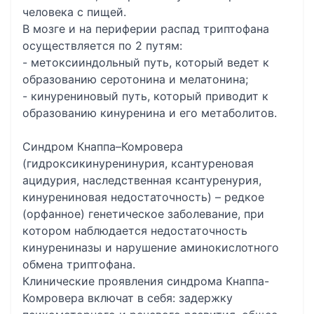
человека с пищей.
В мозге и на периферии распад триптофана
осуществляется по 2 путям:
- метоксииндольный путь, который ведет к
образованию серотонина и мелатонина;
- кинурениновый путь, который приводит к
образованию кинуренина и его метаболитов.
Cиндром Кнаппа–Комровера
(гидроксикинуренинурия, ксантуреновая
ацидурия, наследственная ксантуренурия,
кинурениновая недостаточность) – редкое
(орфанное) генетическое заболевание, при
котором наблюдается недостаточность
кинурениназы и нарушение аминокислотного
обмена триптофана.
Клинические проявления синдрома Кнаппа-
Комровера включат в себя: задержку