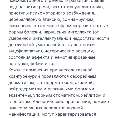
психомоторного и речевого развития, общее
недоразвитие речи, вегетативную дистонию,
приступы психомоторного возбуждения,
церебеллярную атаксию, сомнамбулизм,
эпилепсию, в том числе фармакорезистентные
формы болезни, нарушения интеллекта (от
умеренной интеллектуальной недостаточности
до глубокой умственной отсталости или
энцефалопатии), истерические реакции,
состояния аффекта и немотивированные
поступки, фобии и т.д.
Кожные изменения при наследственной
ксантуренурии проявляются себорейным
дерматитом, фотодерматозом, экземой,
нейродермитом и различными формами
экзантемы, упорным стоматитом, хейлитом и
глосситом. Аллергические проявления, помимо
вышеописанных вариантов кожной
манифестации, могут характеризоваться