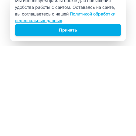
Уведомление об использовании cookie
Мы используем файлы cookie для повышения
удобства работы с сайтом. Оставаясь на сайте,
вы соглашаетесь с нашей
Политикой обработки
персональных данных
.
Принять
ВИТАЛАБ
Медицинский центр в Северске
Навигация
Главная
Прайс-лист
Врачи
Акции