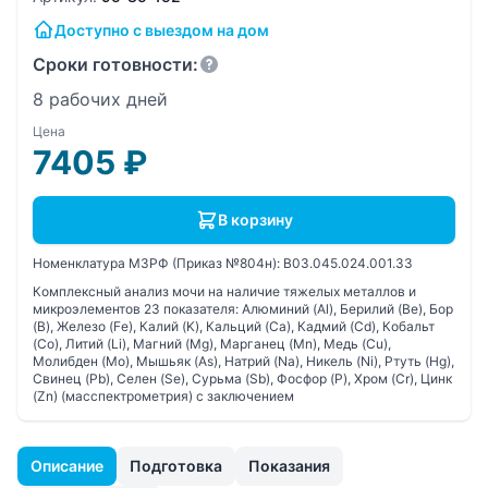
Доступно с выездом на дом
Сроки готовности:
8 рабочих дней
Цена
7405
₽
В корзину
Номенклатура МЗРФ (Приказ №804н):
B03.045.024.001.33
Комплексный анализ мочи на наличие тяжелых металлов и
микроэлементов 23 показателя: Алюминий (Al), Берилий (Be), Бор
(B), Железо (Fe), Калий (K), Кальций (Ca), Кадмий (Cd), Кобальт
(Co), Литий (Li), Магний (Mg), Марганец (Mn), Медь (Cu),
Молибден (Mo), Мышьяк (As), Натрий (Na), Никель (Ni), Ртуть (Hg),
Свинец (Pb), Селен (Se), Сурьма (Sb), Фосфор (P), Хром (Cr), Цинк
(Zn) (масспектрометрия) с заключением
Описание
Подготовка
Показания