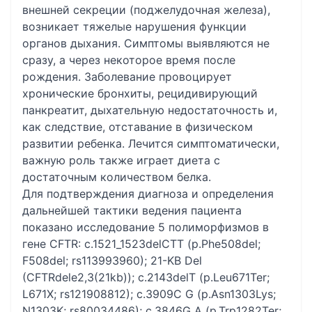
внешней секреции (поджелудочная железа),
возникает тяжелые нарушения функции
органов дыхания. Симптомы выявляются не
сразу, а через некоторое время после
рождения. Заболевание провоцирует
хронические бронхиты, рецидивирующий
панкреатит, дыхательную недостаточность и,
как следствие, отставание в физическом
развитии ребенка. Лечится симптоматически,
важную роль также играет диета с
достаточным количеством белка.
Для подтверждения диагноза и определения
дальнейшей тактики ведения пациента
показано исследование 5 полиморфизмов в
гене CFTR: c.1521_1523delCTT (p.Phe508del;
F508del; rs113993960); 21-KB Del
(CFTRdele2,3(21kb)); c.2143delT (p.Leu671Ter;
L671X; rs121908812); c.3909C G (p.Asn1303Lys;
N1303K; rs80034486); c.3846G A (p.Trp1282Ter;