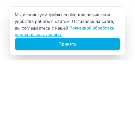
Уведомление об использовании cookie
Мы используем файлы cookie для повышения
удобства работы с сайтом. Оставаясь на сайте,
вы соглашаетесь с нашей
Политикой обработки
персональных данных
.
Принять
ВИТАЛАБ
Медицинский центр в Северске
Навигация
Главная
Прайс-лист
Врачи