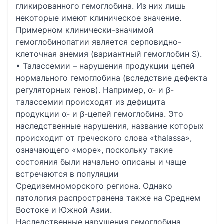
гликированного гемоглобина. Из них лишь
некоторые имеют клиническое значение.
Примерном клинически-значимой
гемоглобинопатии является серповидно-
клеточная анемия (вариантный гемоглобин S).
• Талассемии – нарушения продукции цепей
нормального гемоглобина (вследствие дефекта
регуляторных генов). Например, α- и β-
талассемии происходят из дефицита
продукции α- и β-цепей гемоглобина. Это
наследственные нарушения, название которых
происходит от греческого слова «thalassa»,
означающего «море», поскольку такие
состояния были начально описаны и чаще
встречаются в популяции
Средиземноморского региона. Однако
патология распространена также на Среднем
Востоке и Южной Азии.
Наследственные нарушения гемоглобина