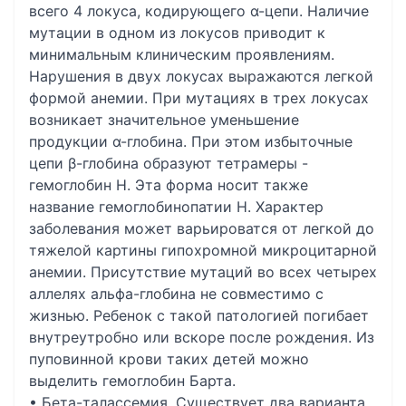
всего 4 локуса, кодирующего α-цепи. Наличие
мутации в одном из локусов приводит к
минимальным клиническим проявлениям.
Нарушения в двух локусах выражаются легкой
формой анемии. При мутациях в трех локусах
возникает значительное уменьшение
продукции α-глобина. При этом избыточные
цепи β-глобина образуют тетрамеры -
гемоглобин Н. Эта форма носит также
название гемоглобинопатии Н. Характер
заболевания может варьироватся от легкой до
тяжелой картины гипохромной микроцитарной
анемии. Присутствие мутаций во всех четырех
аллелях альфа-глобина не совместимо с
жизнью. Ребенок с такой патологией погибает
внутреутробно или вскоре после рождения. Из
пуповинной крови таких детей можно
выделить гемоглобин Барта.
• Бета-талассемия. Существует два варианта