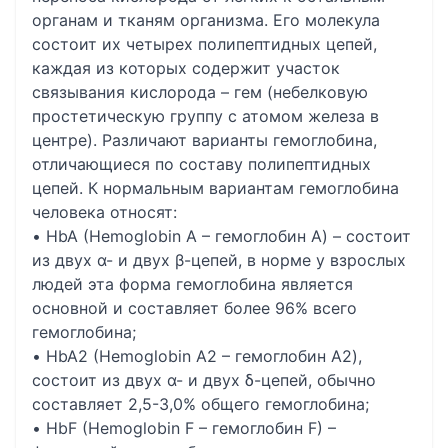
органам и тканям организма. Его молекула
состоит их четырех полипептидных цепей,
каждая из которых содержит участок
связывания кислорода – гем (небелковую
простетическую группу с атомом железа в
центре). Различают варианты гемоглобина,
отличающиеся по составу полипептидных
цепей. К нормальным вариантам гемоглобина
человека относят:
• HbA (Hemoglobin A – гемоглобин А) – состоит
из двух α- и двух β-цепей, в норме у взрослых
людей эта форма гемоглобина является
основной и составляет более 96% всего
гемоглобина;
• HbA2 (Hemoglobin A2 – гемоглобин А2),
состоит из двух α- и двух δ-цепей, обычно
составляет 2,5-3,0% общего гемоглобина;
• HbF (Hemoglobin F – гемоглобин F) –