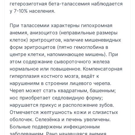
гетерозиготная бета-талассемия наблюдается
у 7-10% населения.
При талассемии характерны гипохромная
анемия, анизоцитоз (неправильные размеры
клеток) эритроцитов, наличие мишеневидных
форм эритроцитов (пятно гемоглобина в
центре клетки, напоминающее мишень). При
этом содержание сывороточного железа
нормальное или повышенное. Компенсаторная
гиперплазия костного мозга, ведёт к
нарушениям в строении лицевого черепа.
Череп может стать квадратным, башенным;
нос приобретает седловидную форму;
нарушается прикус и расположение зубов.
Отмечается желтушность кожи и слизистых
оболочек. Селезёнка и печень увеличены.
Больные подвержены инфекционным
заболеваниям. Рано начавшаяся анемия