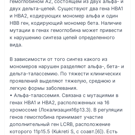
гемоглобином А2, состоящем из двух альфа- и
двух дельта-цепей. Существуют два гена HBA1
и HBA2, кодирующих мономер альфа и один
HBB ген, кодирующий мономер бета. Наличие
мутации в генах гемоглобина может привести
к нарушению синтеза цепей определенного
вида.
В зависимости от того синтез какого из
мономеров нарушен разделяют альфа-, бета- и
дельта-талассемию. По тяжести клинических
проявлений выделяют тяжелую, среднюю и
легкую формы заболевания.
• Альфа-талассемия. Связана с мутациями в
генах HBA1 и HBA2, расположенных на 16
хромосоме (Локализация16p13.3). В регуляции
генов гемоглобина принимает участие
дополнительный ген LCRB, расположение
которого 11p15.5 (Kukreti S, с соавт.[6]). Есть