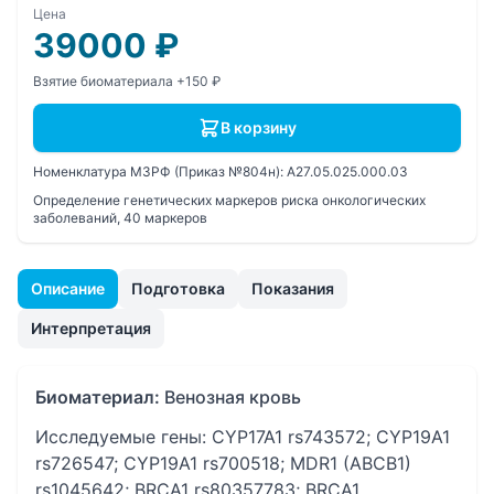
Цена
39000
₽
Взятие биоматериала +150 ₽
В корзину
Номенклатура МЗРФ (Приказ №804н):
A27.05.025.000.03
Определение генетических маркеров риска онкологических
заболеваний, 40 маркеров
Описание
Подготовка
Показания
Интерпретация
Биоматериал:
Венозная кровь
Исследуемые гены: CYP17A1 rs743572; CYP19A1
rs726547; CYP19A1 rs700518; MDR1 (ABCB1)
rs1045642; BRCA1 rs80357783; BRCA1