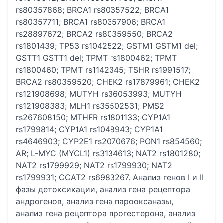
rs80357868; BRCA1 rs80357522; BRCA1
rs80357711; BRCA1 rs80357906; BRCA1
rs28897672; BRCA2 rs80359550; BRCA2
rs1801439; TP53 rs1042522; GSTM1 GSTM1 del;
GSTT1 GSTT1 del; TPMT rs1800462; TPMT
rs1800460; TPMT rs1142345; TSHR rs1991517;
BRCA2 rs80359520; CHEK2 rs17879961; CHEK2
rs121908698; MUTYH rs36053993; MUTYH
rs121908383; MLH1 rs35502531; PMS2
rs267608150; MTHFR rs1801133; CYP1A1
rs1799814; CYP1A1 rs1048943; CYP1A1
rs4646903; CYP2E1 rs2070676; PON1 rs854560;
AR; L-MYC (MYCL1) rs3134613; NAT2 rs1801280;
NAT2 rs1799929; NAT2 rs1799930; NAT2
rs1799931; CCAT2 rs6983267. Анализ генов I и II
фазы детоксикации, анализ гена рецептора
андрогенов, анализ гена парооксаназы,
анализ гена рецептора прогестерона, анализ