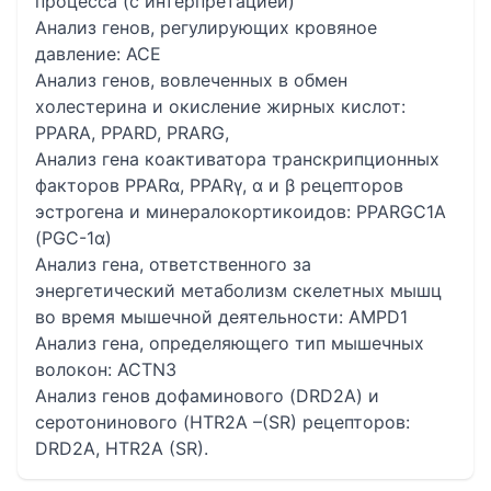
процесса (с интерпретацией)
Анализ генов, регулирующих кровяное
давление: ACE
Анализ генов, вовлеченных в обмен
холестерина и окисление жирных кислот:
PPARA, PPARD, PRARG,
Анализ гена коактиватора транскрипционных
факторов PPARα, PPARγ, α и β рецепторов
эстрогена и минералокортикоидов: PPARGC1A
(PGC-1α)
Анализ гена, ответственного за
энергетический метаболизм скелетных мышц
во время мышечной деятельности: AMPD1
Анализ гена, определяющего тип мышечных
волокон: ACTN3
Анализ генов дофаминового (DRD2A) и
серотонинового (HTR2A –(SR) рецепторов:
DRD2A, HTR2A (SR).