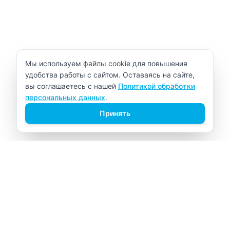
Уведомление об использовании cookie
Мы используем файлы cookie для повышения
удобства работы с сайтом. Оставаясь на сайте,
вы соглашаетесь с нашей
Политикой обработки
персональных данных
.
Принять
ВИТАЛАБ
Медицинский центр в Северске
Навигация