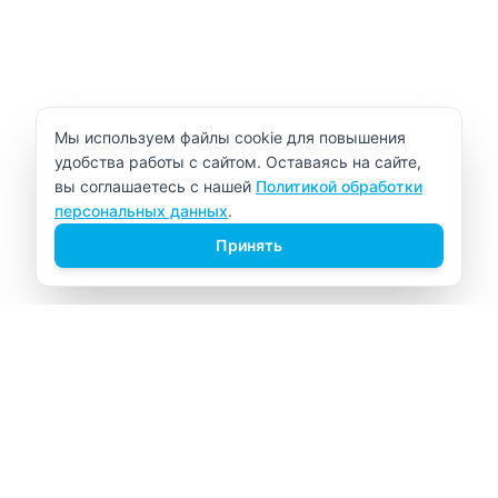
Уведомление об использовании cookie
Мы используем файлы cookie для повышения
удобства работы с сайтом. Оставаясь на сайте,
вы соглашаетесь с нашей
Политикой обработки
персональных данных
.
Принять
ВИТАЛАБ
Медицинский центр в Северске
Навигация