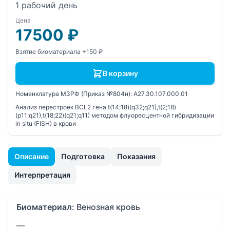
1 рабочий день
Цена
17500
₽
Взятие биоматериала +150 ₽
В корзину
Номенклатура МЗРФ (Приказ №804н):
A27.30.107.000.01
Анализ перестроек BCL2 гена t(14;18)(q32;q21),t(2;18)
(p11;q21),t(18;22)(q21;q11) методом флуоресцентной гибридизации
in situ (FISH) в крови
Описание
Подготовка
Показания
Интерпретация
Биоматериал:
Венозная кровь
—