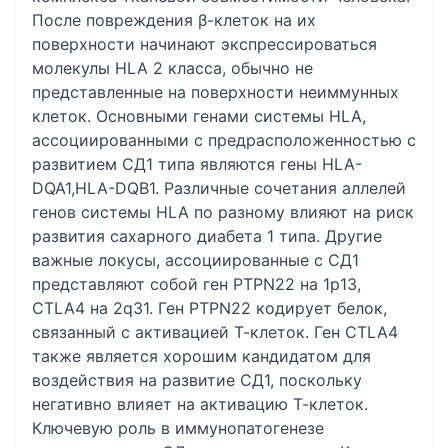
После повреждения β-клеток на их
поверхности начинают экспрессироваться
молекулы HLA 2 класса, обычно не
представленные на поверхности неиммунных
клеток. Основными генами системы HLA,
ассоциированными с предрасположенностью с
развитием СД1 типа являются гены HLA-
DQA1,HLA-DQB1. Различные сочетания аллелей
генов системы HLA по разному влияют на риск
развития сахарного диабета 1 типа. Другие
важные локусы, ассоциированные с СД1
представляют собой ген PTPN22 на 1p13,
CTLA4 на 2q31. Ген PTPN22 кодирует белок,
связанный с активацией Т-клеток. Ген CTLA4
также является хорошим кандидатом для
воздействия на развитие СД1, поскольку
негативно влияет на активацию Т-клеток.
Ключевую роль в иммунопатогенезе