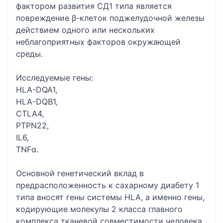
фактором развития СД1 типа является
повреждение β-клеток поджелудочной железы
действием одного или нескольких
неблагоприятных факторов окружающей
среды.
Исследуемые гены:
HLA-DQA1,
HLA-DQB1,
CTLA4,
PTPN22,
IL6,
TNFα.
Основной генетический вклад в
предрасположенность к сахарному диабету 1
типа вносят гены системы HLA, а именно гены,
кодирующие молекулы 2 класса главного
комплекса тканевой совместимости человека.