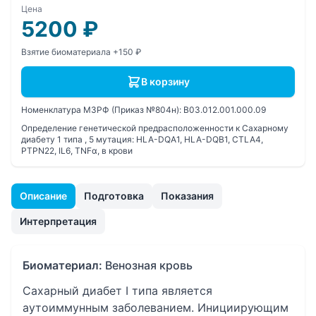
Цена
5200
₽
Взятие биоматериала +150 ₽
В корзину
Номенклатура МЗРФ (Приказ №804н):
B03.012.001.000.09
Определение генетической предрасположенности к Сахарному
диабету 1 типа , 5 мутация: HLA-DQA1, HLA-DQB1, CTLA4,
PTPN22, IL6, TNFα, в крови
Описание
Подготовка
Показания
Интерпретация
Биоматериал:
Венозная кровь
Сахарный диабет I типа является
аутоиммунным заболеванием. Инициирующим