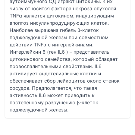
аутоиммунного СД играют цитокины. К их
числу относится фактора некроза опухолей.
TNFα является цитокином, индуцирующим
апоптоз инсулинпродуцирующих клеток.
Наиболее выражена гибель β-клеток
поджелудочной железы при совместном
действии TNFα с интерлейкинами.
Интерлейкин 6 (ген IL6 ) – представитель
цитокинового семейства, который обладает
провоспалительными свойствами. IL6
активирует эндотелиальные клетки и
обеспечивает сбор лейкоцитов около стенок
сосудов. Предполагается, что такая
активность IL6 может приводить к
постепенному разрушению β-клеток
поджелудочной железы.