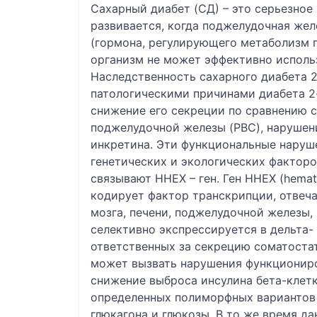
Сахарный диабет (CД) – это серьезное
развивается, когда поджелудочная жел
(гормона, регулирующего метаболизм г
организм не может эффективно исполь
Наследственность сахарного диабета 2
патологическими причинами диабета 2-
снижение его секреции по сравнению с
поджелудочной железы (PBC), нарушени
инкретина. Эти функциональные наруш
генетических и экологических факторо
связывают ННЕХ – ген. Ген HHEX (hemato
кодирует фактор транскрипции, отвеча
мозга, печени, поджелудочной железы,
селективно экспрессируется в дельта-
ответственных за секрецию соматоста
может вызвать нарушения функциониро
снижение выброса инсулина бета-клет
определенных полиморфных вариантов 
глюкагона и глюкозы. В то же время д