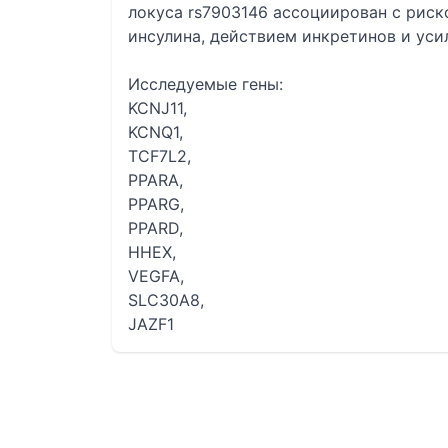
локуса rs7903146 ассоциирован с рис
инсулина, действием инкретинов и уси
Исследуемые гены:
KCNJ11,
KCNQ1,
TCF7L2,
PPARA,
PPARG,
PPARD,
HHEX,
VEGFA,
SLC30A8,
JAZF1