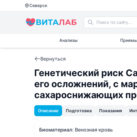
Северск
Анализы
Приемы
Вернуться
Генетический риск Са
его осложнений, с м
сахароснижающих пр
Описание
Подготовка
Показания
Ин
Биоматериал:
Венозная кровь