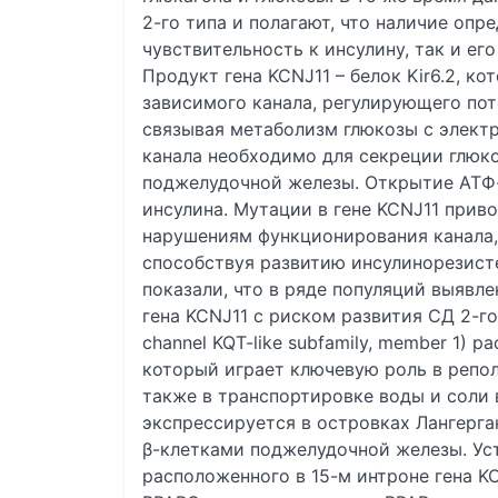
2-го типа и полагают, что наличие оп
чувствительность к инсулину, так и ег
Продукт гена KCNJ11 – белок Kir6.2, к
зависимого канала, регулирующего пот
связывая метаболизм глюкозы с элект
канала необходимо для секреции глюк
поджелудочной железы. Открытие АТФ
инсулина. Мутации в гене KCNJ11 приво
нарушениям функционирования канала,
способствуя развитию инсулинорезист
показали, что в ряде популяций выявл
гена KCNJ11 с риском развития СД 2-го 
channel KQT-like subfamily, member 1) р
который играет ключевую роль в репол
также в транспортировке воды и соли 
экспрессируется в островках Лангерга
β-клетками поджелудочной железы. Ус
расположенного в 15-м интроне гена K