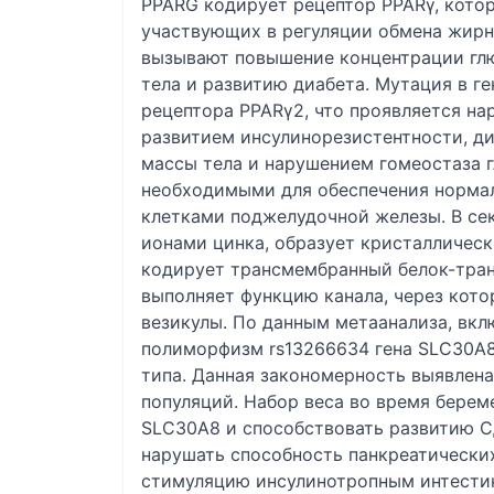
PPARG кодирует рецептор PPARγ, котор
участвующих в регуляции обмена жирны
вызывают повышение концентрации глю
тела и развитию диабета. Мутация в г
рецептора PPARγ2, что проявляется н
развитием инсулинорезистентности, д
массы тела и нарушением гомеостаза 
необходимыми для обеспечения нормал
клетками поджелудочной железы. В сек
ионами цинка, образует кристаллическ
кодирует трансмембранный белок-транс
выполняет функцию канала, через кот
везикулы. По данным метаанализа, вк
полиморфизм rs13266634 гена SLC30A8
типа. Данная закономерность выявлена
популяций. Набор веса во время бере
SLC30A8 и способствовать развитию СД
нарушать способность панкреатических
стимуляцию инсулинотропным интестин