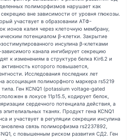
ределенных полиморфизмов нарушает как
о секрецию вне зависимости от уровня глюкозы.
оторый участвует в образовании АТФ-
ок ионов калия через клеточную мембрану,
рическим потенциалом β-клетки. Закрытие
озостимулированного инсулина β-клетками
-зависимого канала ингибирует секрецию
дят к изменениям в структуре белка Kir6.2 и
 активность которого повышается,
ентности. Исследования последних лет
ена ассоциация полиморфного маркера rs5219
типа. Ген KCNQ1 (potassium voltage-gated
асположен в локусе 11p15.5, кодирует белок,
яризации сердечного потенциала действия, а
в эпителиальных тканях. Продукт гена KCNQ1
нса и участвует в регуляции секреции инсулина
тановлена связь полиморфизма rs2237892,
CNQ1, с повышенным риском развития СД2. Ген