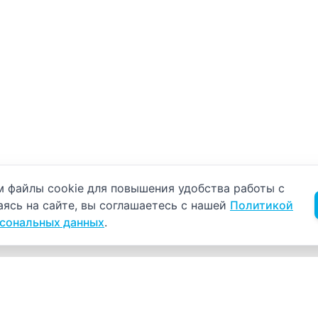
б использовании cookie
 файлы cookie для повышения удобства работы с
аясь на сайте, вы соглашаетесь с нашей
Политикой
рсональных данных
.
Навигация
К
Главная
К