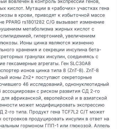
ый вовлечен в контроль экспрессии генов,
х кислот. Мутации в «рабочих» участках гена
козы в крови, приводят к избыточной массе
ене PPARG rs1801282 C/G вызывает изменение
арушением метаболизма жирных кислот с
ислипидемией, гипертонией, увеличением
глюкозы. Ионы цинка являются жизненно
ьного хранения и секреции инсулина бета-
реторных гранулах инсулин, соединяясь с
ие гексамерные агрегаты. Ген SLC30A8
портер ионов цинка типа 8 (ZnT-8). ZnT-8
орый ионы Zn2+ поступают секреторные
лючившего 46 исследований, однонуклеотидный
 ассоциирован с риском развития СД 2-го
 для африканской, европейской и в азиатской
менности может модифицировать экспрессию
 2-го типа. Продукт гена TCF7L2 C/T может
 островков продуцировать инсулин в ответ на
альным гормоном ГПП-1 или глюкозой. Аллель