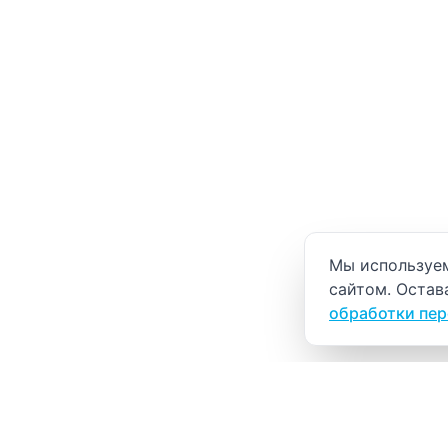
Уведомление о
Мы используем
сайтом. Остав
обработки пе
ВИТАЛАБ