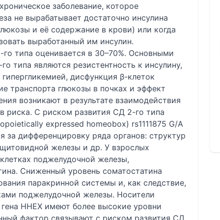
 хроническое заболевание, которое
еза не вырабатывает достаточно инсулина
люкозы и её содержание в крови) или когда
зовать выработанный им инсулин.
-го типа оценивается в 30–70%. Основными
го типа являются резистентность к инсулину,
 гипергликемией, дисфункция β-клеток
е транспорта глюкозы в почках и эффект
ения возникают в результате взаимодействия
в риска. C риском развития СД 2-го типа
poietically expressed homeobox) rs1111875 G/A
я за дифференцировку ряда органов: структур
 щитовидной железы и др. У взрослых
 клетках поджелудочной железы,
тина. Сниженный уровень соматостатина
вания паракринной системы и, как следствие,
ками поджелудочной железы. Носители
гена ННЕХ имеют более высокие уровни
анный фактор связывают с риском развития СД