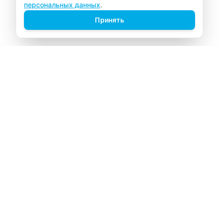
персональных данных
.
Принять
ВИТАЛАБ
Медицинский центр в Северске
Навигация
Главная
Прайс-лист
Врачи
Акции
О компании