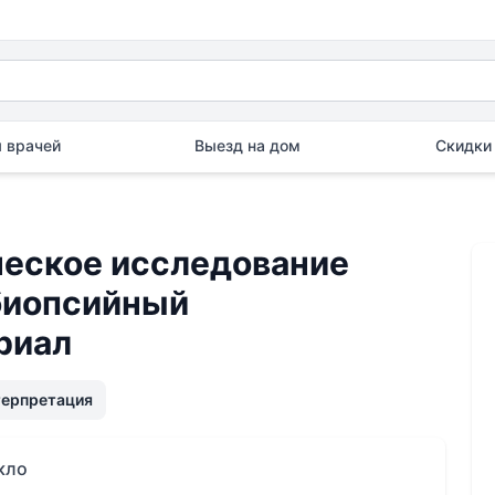
 врачей
Выезд на дом
Скидки 
еское исследование
 биопсийный
риал
терпретация
кло