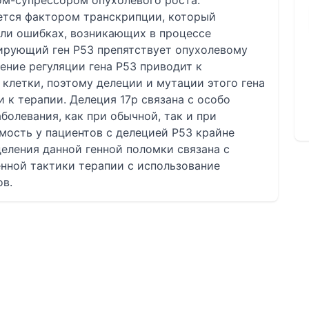
ом-супрессором опухолевого роста.
ется фактором транскрипции, который
ли ошибках, возникающих в процессе
ирующий ген Р53 препятствует опухолевому
ение регуляции гена Р53 приводит к
клетки, поэтому делеции и мутации этого гена
 к терапии. Делеция 17р связана с особо
болевания, как при обычной, так и при
ость у пациентов с делецией Р53 крайне
еления данной генной поломки связана с
нной тактики терапии с использование
ов.