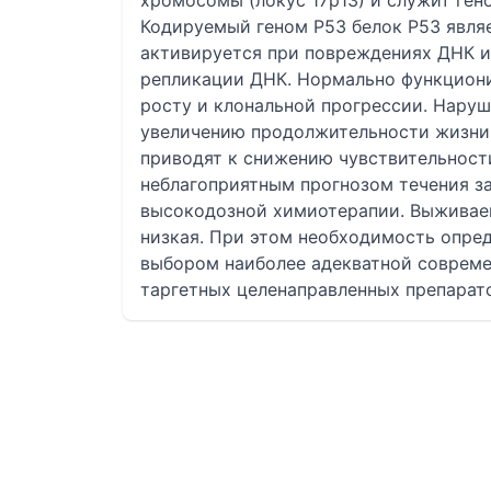
хромосомы (локус 17р13) и служит ген
Кодируемый геном Р53 белок Р53 явля
активируется при повреждениях ДНК и
репликации ДНК. Нормально функцион
росту и клональной прогрессии. Наруш
увеличению продолжительности жизни 
приводят к снижению чувствительности
неблагоприятным прогнозом течения за
высокодозной химиотерапии. Выживаем
низкая. При этом необходимость опред
выбором наиболее адекватной совреме
таргетных целенаправленных препарат