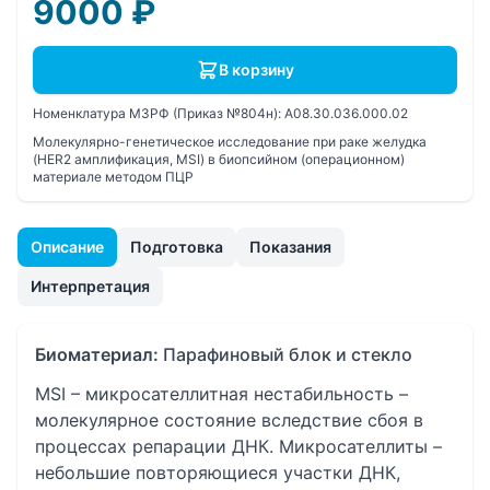
9000
₽
В корзину
Номенклатура МЗРФ (Приказ №804н):
A08.30.036.000.02
Молекулярно-генетическое исследование при раке желудка
(HER2 амплификация, MSI) в биопсийном (операционном)
материале методом ПЦР
Описание
Подготовка
Показания
Интерпретация
Биоматериал:
Парафиновый блок и стекло
MSI – микросателлитная нестабильность –
молекулярное состояние вследствие сбоя в
процессах репарации ДНК. Микросателлиты –
небольшие повторяющиеся участки ДНК,