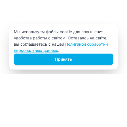
Уведомление об использовании cookie
Мы используем файлы cookie для повышения
удобства работы с сайтом. Оставаясь на сайте,
вы соглашаетесь с нашей
Политикой обработки
персональных данных
.
Принять
ВИТАЛАБ
Медицинский центр в Северске
Навигация
Главная