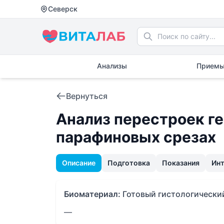
Северск
Анализы
Приемы
Вернуться
Анализ перестроек ген
парафиновых срезах
Описание
Подготовка
Показания
Ин
Биоматериал:
Готовый гистологически
—