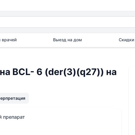
 врачей
Выезд на дом
Скидки 
а BCL- 6 (der(3)(q27)) на
терпретация
й препарат