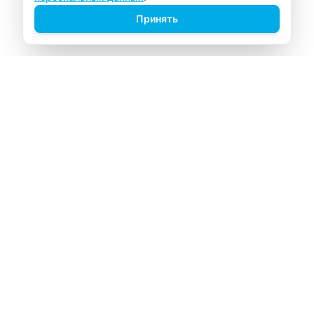
Принять
ВИТАЛАБ
Медицинский центр в Северске
Навигация
Главная
Прайс-лист
Врачи
Акции
О компании