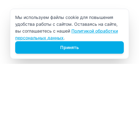
Уведомление об использовании cookie
Мы используем файлы cookie для повышения
удобства работы с сайтом. Оставаясь на сайте,
вы соглашаетесь с нашей
Политикой обработки
персональных данных
.
Принять
ВИТАЛАБ
Медицинский центр в Северске
Навигация
Главная
Прайс-лист