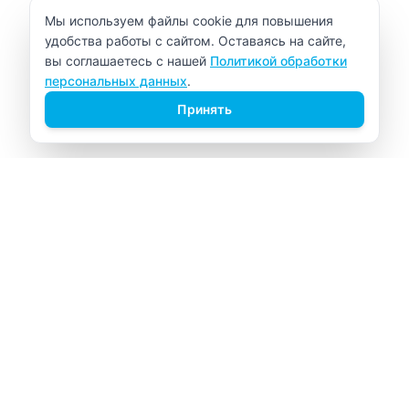
Уведомление об использовании cookie
Мы используем файлы cookie для повышения
удобства работы с сайтом. Оставаясь на сайте,
вы соглашаетесь с нашей
Политикой обработки
персональных данных
.
Принять
ВИТАЛАБ
Медицинский центр в Северске
Навигация
Главная
Прайс-лист
Врачи