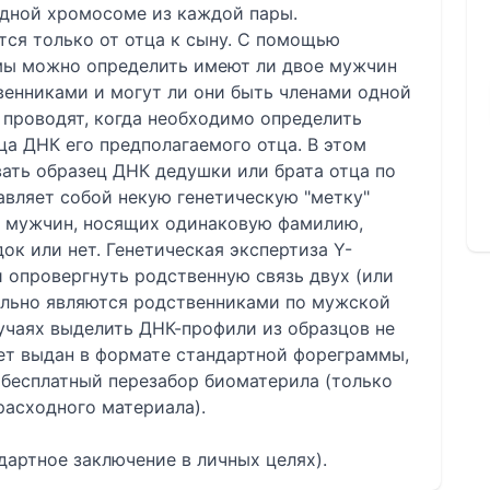
одной хромосоме из каждой пары.
ся только от отца к сыну. С помощью
мы можно определить имеют ли двое мужчин
венниками и могут ли они быть членами одной
 проводят, когда необходимо определить
ца ДНК его предполагаемого отца. В этом
ать образец ДНК дедушки или брата отца по
авляет собой некую генетическую "метку"
и мужчин, носящих одинаковую фамилию,
ок или нет. Генетическая экспертиза Y-
 опровергнуть родственную связь двух (или
ельно являются родственниками по мужской
учаях выделить ДНК-профили из образцов не
удет выдан в формате стандартной фореграммы,
 бесплатный перезабор биоматерила (только
расходного материала).
артное заключение в личных целях).