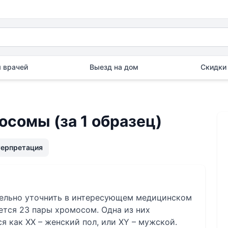
 врачей
Выезд на дом
Скидки 
сомы (за 1 образец)
терпретация
тельно уточнить в интересующем медицинском
ется 23 пары хромосом. Одна из них
я как XX – женский пол, или XY – мужской.