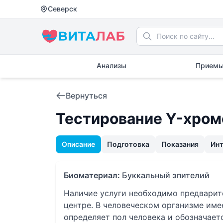
Северск
Анализы
Приемы
Вернуться
Тестирование Y-хромо
Описание
Подготовка
Показания
Ин
Биоматериал:
Буккальный эпителий
Наличие услуги необходимо предвари
центре. В человеческом организме име
определяет пол человека и обозначаетс