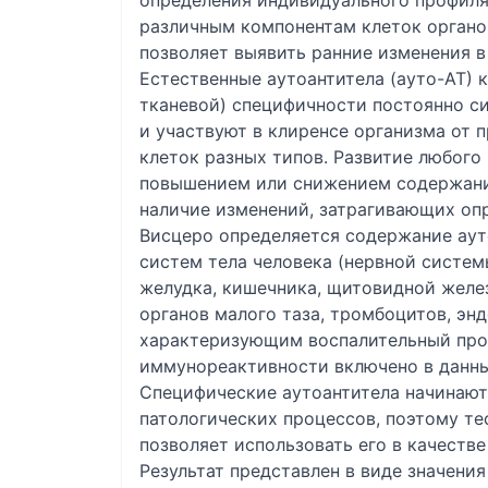
определения индивидуального профиля
различным компонентам клеток органо
позволяет выявить ранние изменения в
Естественные аутоантитела (ауто-АТ) к
тканевой) специфичности постоянно с
и участвуют в клиренсе организма от 
клеток разных типов. Развитие любого
повышением или снижением содержания
наличие изменений, затрагивающих опр
Висцеро определяется содержание ауто
систем тела человека (нервной системы
желудка, кишечника, щитовидной желе
органов малого таза, тромбоцитов, энд
характеризующим воспалительный про
иммунореактивности включено в данн
Специфические аутоантитела начинают
патологических процессов, поэтому те
позволяет использовать его в качестве
Результат представлен в виде значения