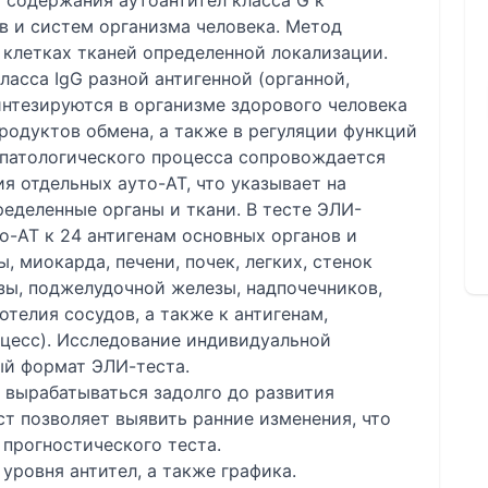
 содержания аутоантител класса G к
в и систем организма человека. Метод
 клетках тканей определенной локализации.
ласса IgG разной антигенной (органной,
интезируются в организме здорового человека
продуктов обмена, а также в регуляции функций
 патологического процесса сопровождается
 отдельных ауто-АТ, что указывает на
еделенные органы и ткани. В тесте ЭЛИ-
-АТ к 24 антигенам основных органов и
, миокарда, печени, почек, легких, стенок
зы, поджелудочной железы, надпочечников,
отелия сосудов, а также к антигенам,
цесс). Исследование индивидуальной
ый формат ЭЛИ-теста.
 вырабатываться задолго до развития
ст позволяет выявить ранние изменения, что
 прогностического теста.
 уровня антител, а также графика.