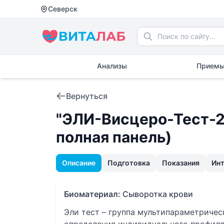
Северск
Анализы
Приемы
Вернуться
"ЭЛИ-Висцеро-Тест-24
полная панель)
Описание
Подготовка
Показания
Ин
Биоматериал:
Сыворотка крови
Эли тест – группа мультипараметриче