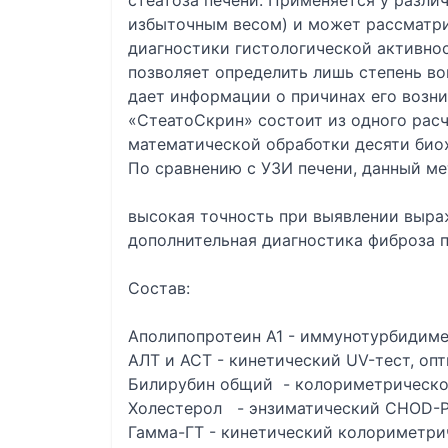
стеатоза печени. Применяется у разли
избыточным весом) и может рассматри
диагностики гистологической активнос
позволяет определить лишь степень во
дает информации о причинах его возни
«СтеатоСкрин» состоит из одного расч
математической обработки десяти био
По сравнению с УЗИ печени, данный м
высокая точность при выявлении выра
дополнительная диагностика фиброза п
Состав:
Аполипопротеин А1 - иммунотурбидиме
АЛТ и АСТ - кинетический UV-тест, о
Билирубин общий - колориметрическое
Холестерол - энзиматический CHOD-
Гамма-ГТ - кинетический колориметри