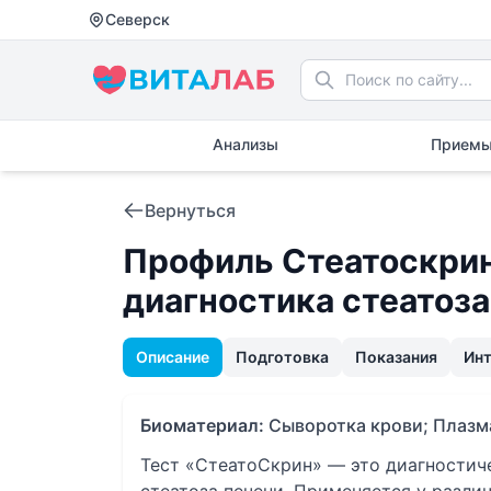
Северск
Анализы
Приемы
Вернуться
Профиль Стеатоскрин
диагностика стеатоза
Описание
Подготовка
Показания
Ин
Биоматериал:
Сыворотка крови; Плазм
Тест «СтеатоСкрин» — это диагностиче