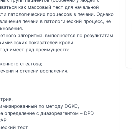
чных групп пациентов (особенно у людей с
ваться как массовый тест для начальной
ти патологических процессов в печени. Однако
влечения печени в патологический процесс, не
кновения.
етного алгоритма, выполняется по результатам
химических показателей крови.
етод имеет ряд преимуществ:
женного стеатоза;
ечени и степени воспаления.
трия,
птимизированный по методу DGKC,
 определение с диазореагентом – DPD
PAP
ческий тест