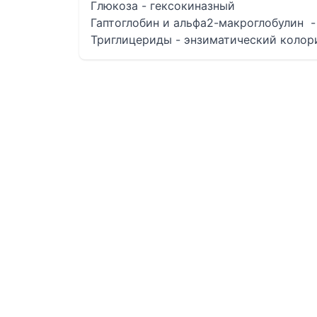
Глюкоза - гексокиназный
Гаптоглобин и альфа2-макроглобулин 
Триглицериды - энзиматический колор