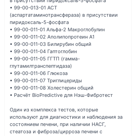
в присутствии пиридоксаль-5-фосфата
• 99-00-013-01 АСТ
(аспартатаминотрансфераза) в присутствии
пиридоксаль-5-фосфата
• 99-00-011-01 Альфа-2 Макроглобулин
• 99-00-011-02 Аполипопротеин А1
• 99-00-011-03 Билирубин общий
• 99-00-011-04 Гаптоглобин
• 99-00-011-05 ГГТП (гамма-
глутамилтранспептидаза)
• 99-00-011-06 Глюкоза
• 99-00-011-07 Триглицериды
• 99-00-011-08 Холестерин общий
• Расчёт BioPredictive для Нэш-Фибротест
Один из комплекса тестов, которые
используют для диагностики и наблюдения за
состоянием печени, при наличии НАСГ,
стеатоза и фиброза/цирроза печени с