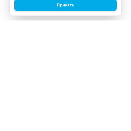
Принять
ВИТАЛАБ
Медицинский центр в Северске
Навигация
Главная
Прайс-лист
Врачи
Акции
О компании
Контакты