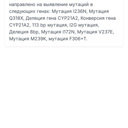
направлено на выявление мутаций в
следующих генах: Мутация I236N, Мутация
Q318X, Делеция гена CYP21A2, Конверсия гена
CYP21A2, 113 bp мутация, I2G мутация,
Делеция 8bp, Мутация I172N, Мутация V237E,
Мутация M239K, мутация F306+T.