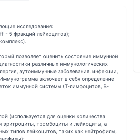
дующие исследования:
ff - 5 фракций лейкоцитов);
комплекс).
торый позволяет оценить состояние иммунной
 диагностики различных иммунологических
ллергия, аутоиммунные заболевания, инфекции,
. Иммунограмма включает в себя определение
леток иммунной системы (Т-лимфоцитов, В-
ой (используется для оценки количества
я эритроциты, тромбоциты и лейкоциты, а
ых типов лейкоцитов, таких как нейтрофилы,
инофилы);