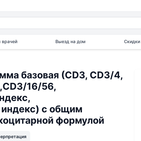
 врачей
Выезд на дом
Скидки 
ма базовая (СD3, СD3/4,
,CD3/16/56,
ндекс,
индекс) с общим
йкоцитарной формулой
терпретация