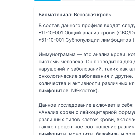
Биоматериал:
Венозная кровь
В состав данного профиля входят сле
•11-10-001 Общий анализ крови (CBC/Di
•51-10-001 Субпопуляции лимфоцитов (
Иммунограмма — это анализ крови, ко
системы человека. Он проводится для
нарушений и заболеваний, таких как а
онкологические заболевания и другие
количества и активности различных к
лимфоцитов, NK-клеток).
Данное исследование включает в себя:
•Анализ крови с лейкоцитарной формул
различных типов клеток крови, включа
также процентное соотношение различн
лимфоциты, моноциты, базофилы и эоз