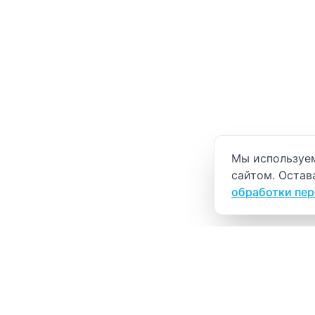
Уведомление о
Мы используем
сайтом. Остав
обработки пе
ВИТАЛАБ
Медицинский центр в Северске