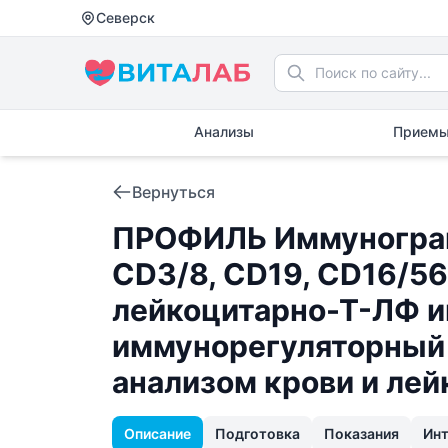
Северск
Анализы
Приемы
Вернуться
ПРОФИЛЬ Иммунограм
CD3/8, CD19, CD16/56
лейкоцитарно-Т-ЛФ и
иммунорегуляторный 
анализом крови и ле
Описание
Подготовка
Показания
Ин