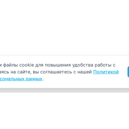
б использовании cookie
 файлы cookie для повышения удобства работы с
аясь на сайте, вы соглашаетесь с нашей
Политикой
рсональных данных
.
Навигация
К
Главная
К
С
Прайс-лист