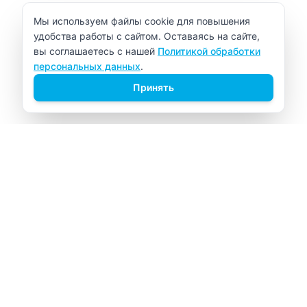
Уведомление об использовании cookie
Мы используем файлы cookie для повышения
удобства работы с сайтом. Оставаясь на сайте,
вы соглашаетесь с нашей
Политикой обработки
персональных данных
.
Принять
ВИТАЛАБ
Медицинский центр в Северске
Навигация
Главная
Прайс-лист
Врачи