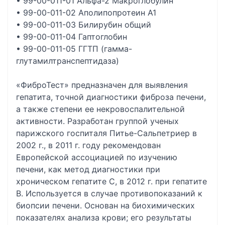
• 99-00-011-01 Альфа-2 Макроглобулин
• 99-00-011-02 Аполипопротеин А1
• 99-00-011-03 Билирубин общий
• 99-00-011-04 Гаптоглобин
• 99-00-011-05 ГГТП (гамма-
глутамилтранспептидаза)
«ФиброТест» предназначен для выявления
гепатита, точной диагностики фиброза печени,
а также степени ее некровоспалительной
активности. Разработан группой ученых
парижского госпиталя Питье-Сальпетриер в
2002 г., в 2011 г. году рекомендован
Европейской ассоциацией по изучению
печени, как метод диагностики при
хроническом гепатите С, в 2012 г. при гепатите
B. Используется в случае противопоказаний к
биопсии печени. Основан на биохимических
показателях анализа крови; его результаты