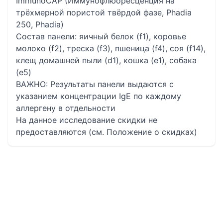
ImmunoCAP (Иммунофлюоресценция на
трёхмерной пористой твёрдой фазе, Phadia
250, Phadia)
Состав панели: яичный белок (f1), коровье
молоко (f2), треска (f3), пшеница (f4), соя (f14),
клещ домашней пыли (d1), кошка (e1), собака
(е5)
ВАЖНО: Результаты панели выдаются с
указанием концентрации IgE по каждому
аллергену в отдельности
На данное исследование скидки не
предоставляются (см. Положение о скидках)