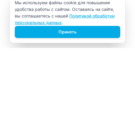
Уведомление об использовании cookie
Мы используем файлы cookie для повышения
удобства работы с сайтом. Оставаясь на сайте,
вы соглашаетесь с нашей
Политикой обработки
персональных данных
.
Принять
ВИТАЛАБ
Медицинский центр в Северске
Навигация
Главная
Прайс-лист
Врачи
Акции