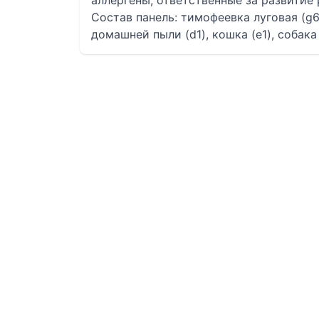
аллергены, ответственные за развитие
Состав панель: тимофеевка луговая (g6)
домашней пыли (d1), кошка (e1), собака (е