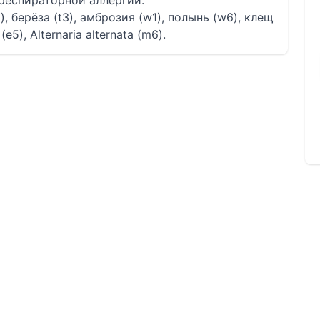
 респираторной аллергии.
, берёза (t3), амброзия (w1), полынь (w6), клещ
5), Alternaria alternata (m6).